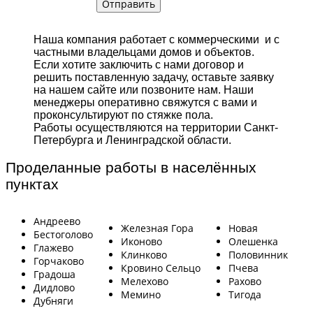
Наша компания работает с коммерческими и с
частными владельцами домов и объектов.
Если хотите заключить с нами договор и
решить поставленную задачу, оставьте заявку
на нашем сайте или позвоните нам. Наши
менеджеры оперативно свяжутся с вами и
проконсультируют по стяжке пола.
Работы осуществляются на территории Санкт-
Петербурга и Ленинградской области.
Проделанные работы в населённых
пунктах
Андреево
Железная Гора
Новая
Бестоголово
Иконово
Олешенка
Глажево
Клинково
Половинник
Горчаково
Кровино Сельцо
Пчева
Градоша
Мелехово
Рахово
Дидлово
Мемино
Тигода
Дубняги