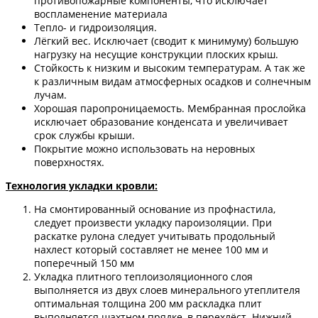
противопожарные компоненты, что исключает
воспламенение материала
Тепло- и гидроизоляция.
Лёгкий вес. Исключает (сводит к минимуму) большую
нагрузку на несущие конструкции плоских крыш.
Стойкость к низким и высоким температурам. А так же
к различным видам атмосферных осадков и солнечным
лучам.
Хорошая паропроницаемость. Мембранная прослойка
исключает образование конденсата и увеличивает
срок службы крыши.
Покрытие можно использовать на неровных
поверхностях.
Технология укладки кровли:
На смонтированный основание из профнастила,
следует произвести укладку пароизоляции. При
раскатке рулона следует учитывать продольный
нахлест который составляет не менее 100 мм и
поперечный 150 мм
Укладка плитного теплоизоляционного слоя
выполняется из двух слоев минерального утеплителя
оптимальная толщина 200 мм раскладка плит
выполняется шахтном прядке, в перехлёст. Нижний –