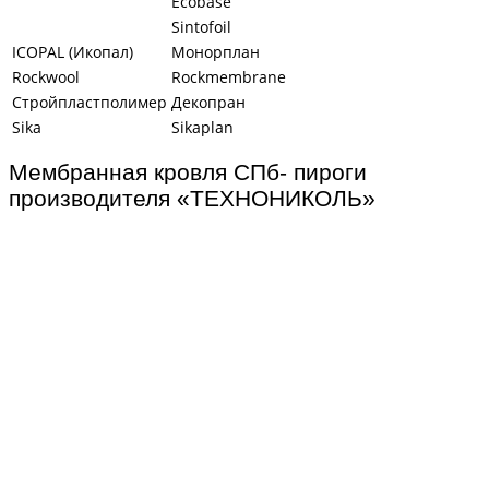
Ecobase
Sintofoil
ICOPAL (Икопал)
Монорплан
Rockwool
Rockmembrane
Стройпластполимер
Декопран
Sika
Sikaplan
Мембранная кровля СПб- пироги
производителя «ТЕХНОНИКОЛЬ»