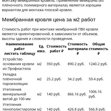
монтажу мембранных кровель. Применение мембраны (из
плёночного, полимерного материала), является хорошим
вариантом для монтажа плоской кровли.
Мембранная кровля цена за м2 работ
Стоимость работ при монтаже мембранной ПВХ кровли
является ориентировочной, в зависимости от объемов,
высоты здания и сложности проведения.
Наименование
Стоимость
Общая
Ед.
Стоимость
работ
материала
стоимость
имз.
работ ₽
листать таблицу
₽
₽
Устройство
основания кровли
м2
350 руб.
890.2 руб.
1240.2
руб.
из Профнастила
Укладка
плёночной
м2
25.2 руб.
34.2 руб.
59.4
руб.
пароизоляции
Утепления
1006.16
минеральной
м2
140 руб.
866.16
руб.
руб.
ватой до 100 мм
Утепления
пенополистиролом
м2
140 руб.
426.8 руб.
566.8
руб.